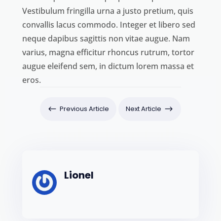
Vestibulum fringilla urna a justo pretium, quis
convallis lacus commodo. Integer et libero sed
neque dapibus sagittis non vitae augue. Nam
varius, magna efficitur rhoncus rutrum, tortor
augue eleifend sem, in dictum lorem massa et
×
eros.
LAWER LAYOUT PACK
#
Previous Article
Next Article
$
Book a Free Call
Lionel
S'ABONNER