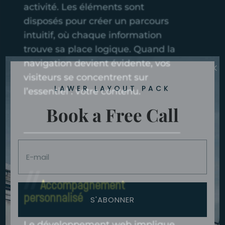
activité. Les éléments sont
disposés pour créer un parcours
intuitif, où chaque information
trouve sa place logique. Quand la
×
navigation devient évidente, vos
visiteurs se concentrent sur
LAWER LAYOUT PACK
l’essentiel : votre contenu.
Book a Free Call
Accompagnement
personnalisé
S'ABONNER
Le développement web implique