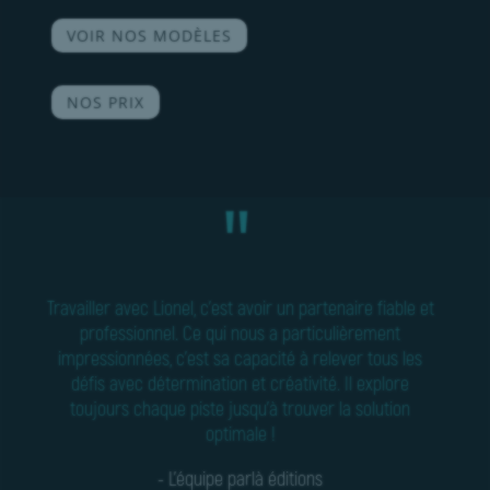
VOIR NOS MODÈLES
NOS PRIX
Travailler avec Lionel, c’est avoir un partenaire fiable et
professionnel. Ce qui nous a particulièrement
impressionnées, c’est sa capacité à relever tous les
défis avec détermination et créativité. Il explore
toujours chaque piste jusqu’à trouver la solution
optimale !
- L’équipe parlà éditions