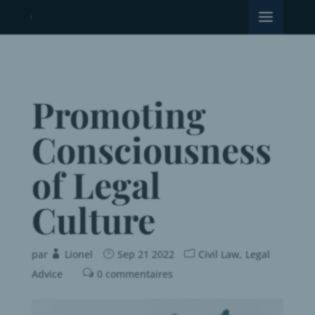
Promoting
Consciousness
of Legal
Culture
par
Lionel
Sep 21 2022
Civil Law
Legal
Advice
0 commentaires