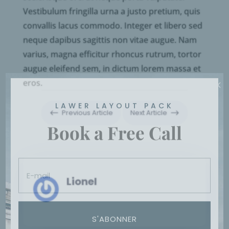
Vestibulum fringilla urna a justo pretium, quis
convallis lacus commodo. Integer et libero sed
neque dapibus sagittis non vitae augue. Nam
varius, magna efficitur rhoncus rutrum, tortor
augue eleifend sem, in dictum lorem massa et
×
eros.
LAWER LAYOUT PACK
#
Previous Article
Next Article
$
Book a Free Call
Lionel
S'ABONNER