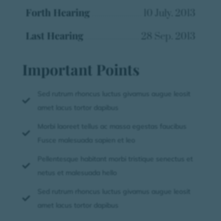
Forth Hearing
10 July. 2013
Last Hearing
28 Sep. 2013
Important Points
Sed rutrum rhoncus luctus givamus augue leosit

amet lacus tortor dapibus
Morbi laoreet tellus ac massa egestas faucibus

Fusce malesuada sapien et leo
Pellentesque habitant morbi tristique senectus et

netus et malesuada hello
Sed rutrum rhoncus luctus givamus augue leosit

amet lacus tortor dapibus