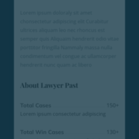
Lorem ipsum doloraly sit amet
chonsectetur adipiscing elit Curabitur
ultrices aliquam leo nec rhoncus est
semper quis Aliquaim hendrerit odio vitae
porttitor fringilla Nammaly massa nulla
condimentum vel congue ac ullamcorper
hendrerit nunc quam ac libero
About Lawyer Past
150
+
Total Cases
Lorem ipsum consectetur adipiscing
130
+
Total Win Cases