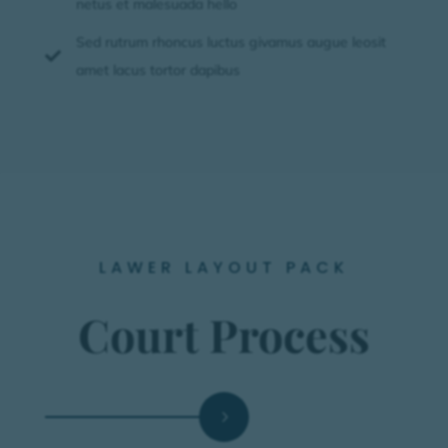
netus et malesuada hello
Sed rutrum rhoncus luctus givamus augue leosit

amet lacus tortor dapibus
LAWER LAYOUT PACK
Court Process
STEP 02