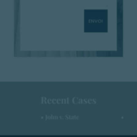
ENVOI
Recent Cases
• John v. State
• Rob