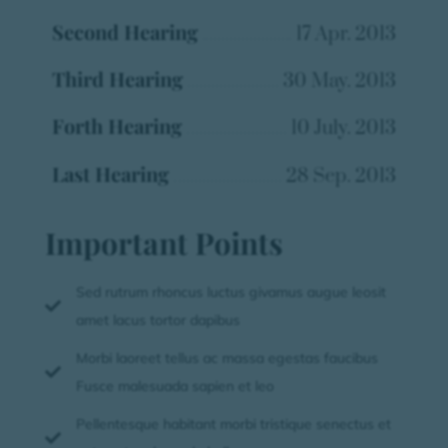
Second Hearing
17 Apr. 2013
Third Hearing
30 May. 2013
Forth Hearing
10 July. 2013
Last Hearing
28 Sep. 2013
Important Points
Sed rutrum rhoncus luctus givamus augue leosit

amet lacus tortor dapibus
Morbi laoreet tellus ac massa egestas faucibus

Fusce malesuada sapien et leo
Pellentesque habitant morbi tristique senectus et
