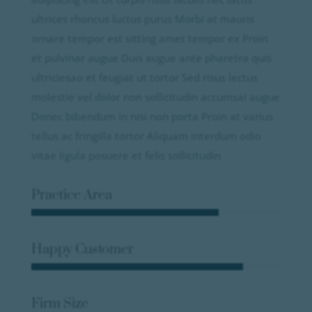
ultrices rhoncus luctus purus Morbi at mauris
ornare tempor est sitting amet tempor ex Proin
et pulvinar augue Duis augue ante pharetra quis
ultriciesao et feugiat ut tortor Sed risus lectus
molestie vel dolor non sollicitudin accumsai augue
Donec bibendum in nisi non porta Proin at varius
tellus ac fringilla tortor Aliquam interdum odio
vitae ligula posuere et felis sollicitudin
Practice Area
Happy Customer
Firm Size