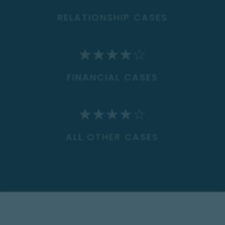
RELATIONSHIP CASES
☆
☆
☆
☆
☆
FINANCIAL CASES
☆
☆
☆
☆
☆
ALL OTHER CASES