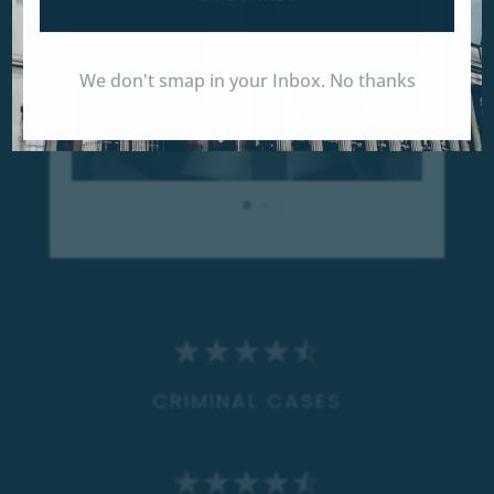
We don't smap in your Inbox. No thanks
☆
☆
☆
☆
☆
CRIMINAL CASES
☆
☆
☆
☆
☆