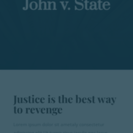
John v. State
Justice is the best way
to revenge
Lorem ipsum dolor sit ametaly consectetur
adipiscing elit Ut turpis risus iaculis nec lacus