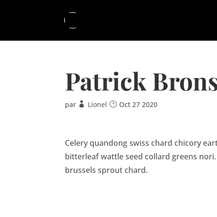
Patrick Bron
par
Lionel
Oct 27 2020
Celery quandong swiss chard chicory earth
bitterleaf wattle seed collard greens no
brussels sprout chard.