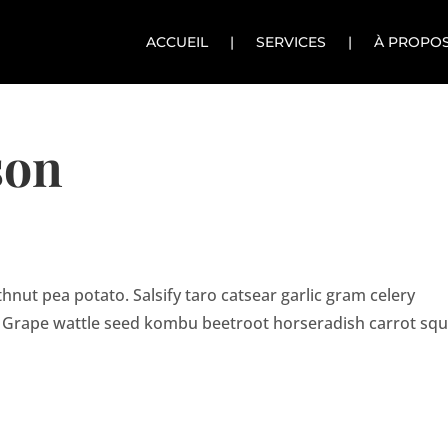
ACCUEIL
|
SERVICES
|
À PROPO
son
nut pea potato. Salsify taro catsear garlic gram celery
ri. Grape wattle seed kombu beetroot horseradish carrot sq