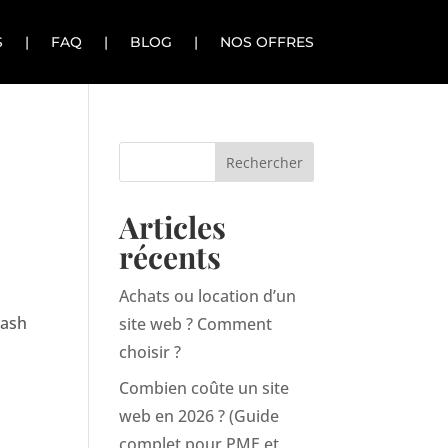
S
|
FAQ
|
BLOG
|
NOS OFFRES
Articles
récents
Achats ou location d’un
uash
site web ? Comment
choisir ?
Combien coûte un site
web en 2026 ? (Guide
complet pour PME et