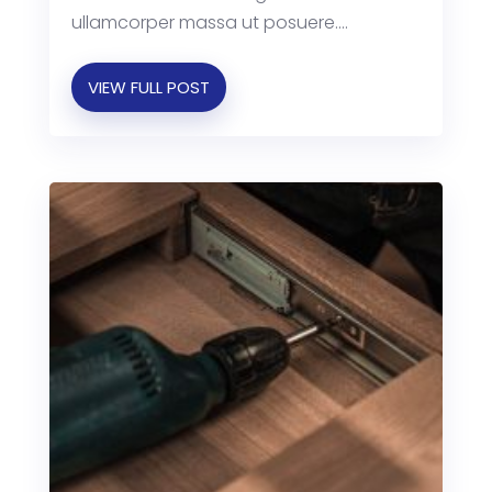
ullamcorper massa ut posuere....
S'ABONNER
VIEW FULL POST
We don't smap in your Inbox. No thanks