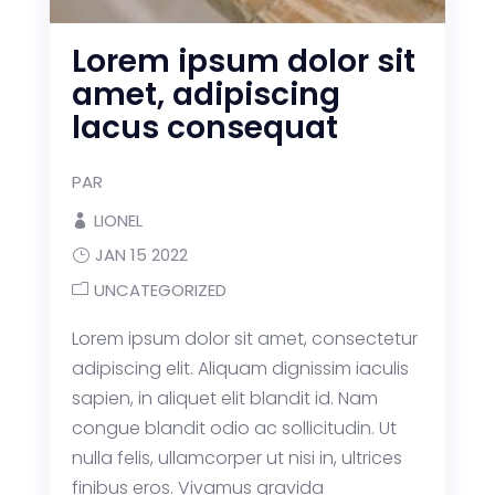
Lorem ipsum dolor sit
amet, adipiscing
lacus consequat
PAR
LIONEL
×
JAN 15 2022
UNCATEGORIZED
LAWER LAYOUT PACK
Lorem ipsum dolor sit amet, consectetur
Book a Free Call
adipiscing elit. Aliquam dignissim iaculis
sapien, in aliquet elit blandit id. Nam
congue blandit odio ac sollicitudin. Ut
nulla felis, ullamcorper ut nisi in, ultrices
finibus eros. Vivamus gravida