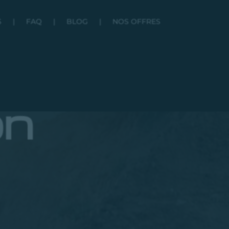
S
|
FAQ
|
BLOG
|
NOS OFFRES
on