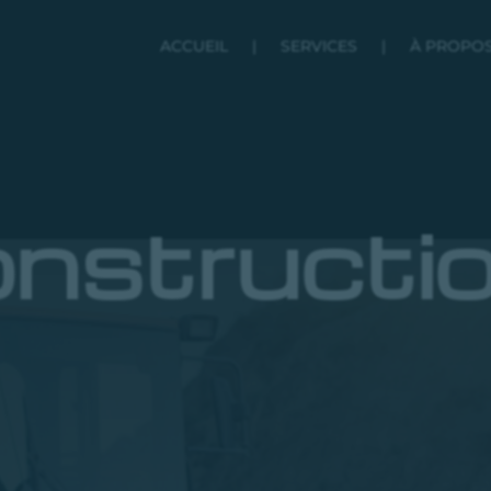
ACCUEIL
|
SERVICES
|
À PROPO
onstructi