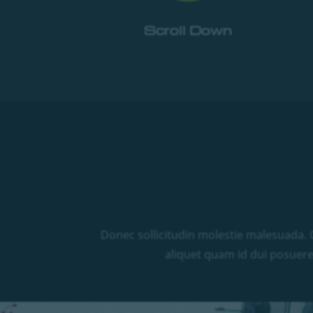
Scroll Down
Donec sollicitudin molestie malesuada. C
aliquet quam id dui posuere 