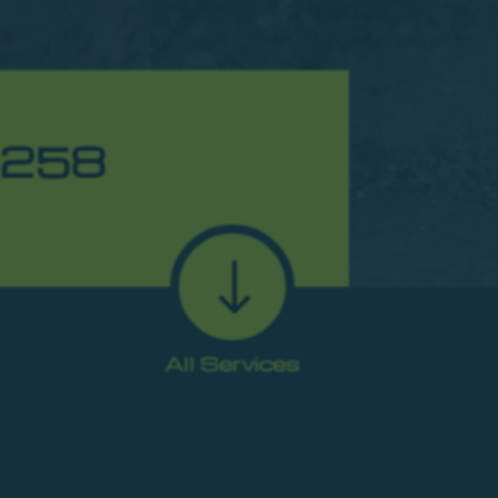
6258
"
All Services