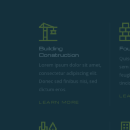
Building
Fou
Construction
Quisq
Lorem ipsum dolor sit amet,
sem 
consectetur adipiscing elit.
feugi
Donec sed finibus nisi, sed
tinci
dictum eros.
LE
LEARN MORE