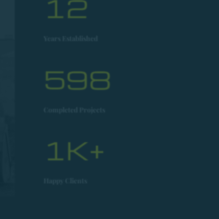
12
Years Established
598
Completed Projects
1K+
Happy Clients