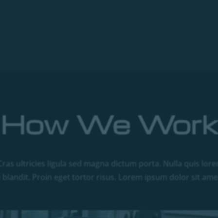
How We Work
ras ultricies ligula sed magna dictum porta. Nulla quis lor
blandit. Proin eget tortor risus. Lorem ipsum dolor sit amet