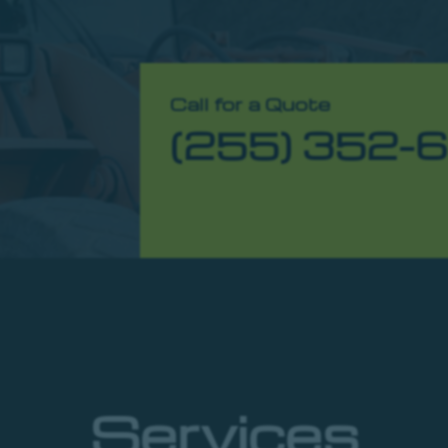
Call for a Quote
(255) 352-
Services