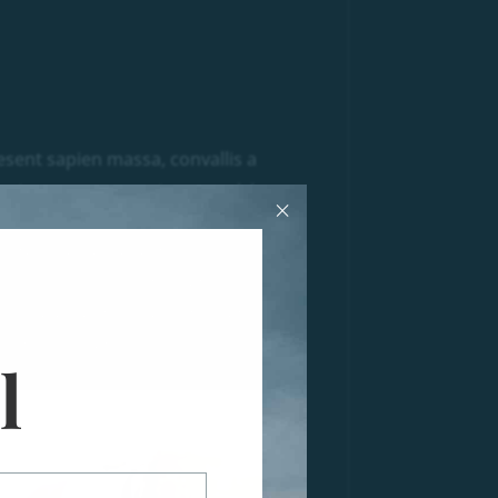
esent sapien massa, convallis a
entesque nec, egestas non nisi.
×
esent sapien massa, convallis a
entesque nec, egestas non nisi.
tibulum ac diam sit amet quam
icula elementum sed sit amet dui.
abitur aliquet quam id dui
l