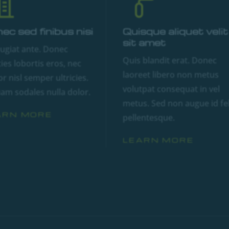
ec sed finibus nisi
Quisque aliquet velit
sit amet
eugiat ante. Donec
Quis blandit erat. Donec
cies lobortis eros, nec
laoreet libero non metus
r nisl semper ultricies.
volutpat consequat in vel
uam sodales nulla dolor.
metus. Sed non augue id fel
ARN MORE
pellentesque.
LEARN MORE