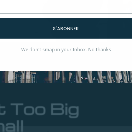
S'ABONNER
We don't smap in your Inbox. No thanks
t Too Big
all