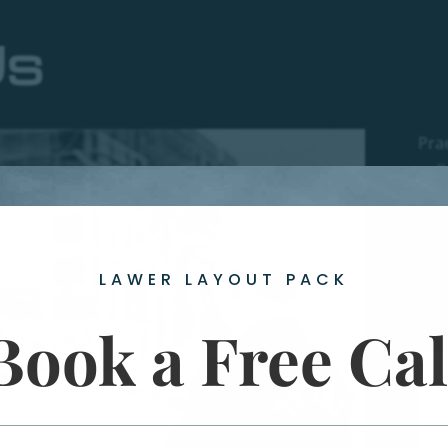
Us
Pra
pell
Pra
pell
Ves
LAWER LAYOUT PACK
veh
Cur
Book a Free Cal