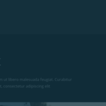
em ut libero malesuada feugiat. Curabitur
, consectetur adipiscing elit