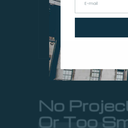
No Projec
Or Too Sm