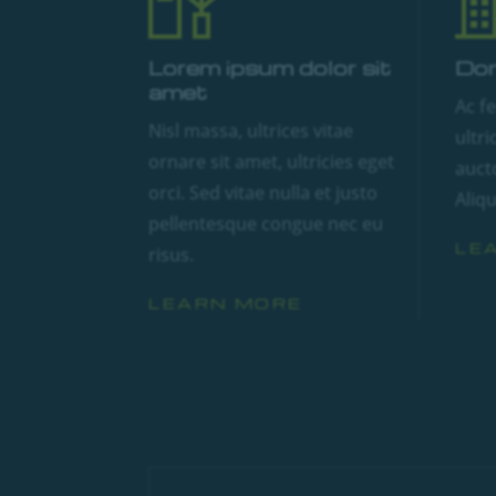
Lorem ipsum dolor sit
Don
amet
Ac f
Nisl massa, ultrices vitae
ultri
ornare sit amet, ultricies eget
aucto
orci. Sed vitae nulla et justo
Aliq
pellentesque congue nec eu
LE
risus.
LEARN MORE